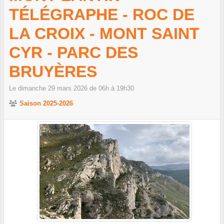
TÉLÉGRAPHE - ROC DE
LA CROIX - MONT SAINT
CYR - PARC DES
BRUYÈRES
Le
dimanche
29
mars
2026
de 06h à 19h30
Saison 2025-2026