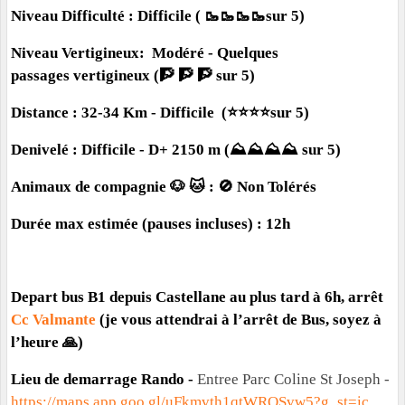
Niveau Difficulté : Difficile ( 🥾
🥾
🥾
🥾sur 5)
Niveau Vertigineux: Modéré - Quelques
passages
vertigineux (🧗
🧗
🧗
sur 5)
Distance : 32-34
Km - Difficile (
⭐️⭐️
⭐️⭐️sur 5)
Denivelé : Difficile - D+ 2150 m (⛰️
⛰️
⛰️
⛰️
sur 5)
Animaux de compagnie 🐶 🐱 : 🚫 Non Tolérés
Durée max estimée (pauses incluses) : 12h
Depart bus B1 depuis Castellane au plus tard à 6h, arrêt
Cc Valmante
(je vous attendrai à l’arrêt de Bus, soyez à
l’heure 🙏)
Lieu de demarrage Rando -
Entree Parc Coline St Joseph -
https://maps.app.goo.gl/uFkmvth1qtWRQSvw5?g_st=ic