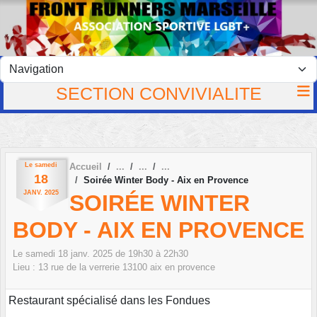
Panneau de gestion des cookies
SECTION CONVIVIALITE
Le
samedi
Accueil
18
Soirée Winter Body - Aix en Provence
JANV.
2025
SOIRÉE WINTER
BODY - AIX EN PROVENCE
Le
samedi
18
janv.
2025
de 19h30 à 22h30
Lieu :
13 rue de la verrerie
13100
aix en provence
Restaurant spécialisé dans les Fondues