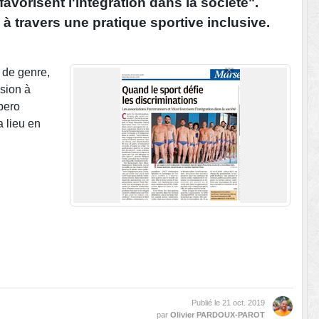
vorisent l'intégration dans la société".
à travers une pratique sportive inclusive.
, de genre,
usion à
mpero
a lieu en
Publié le
21 oct. 2019
par
Olivier PARDOUX-PAROT