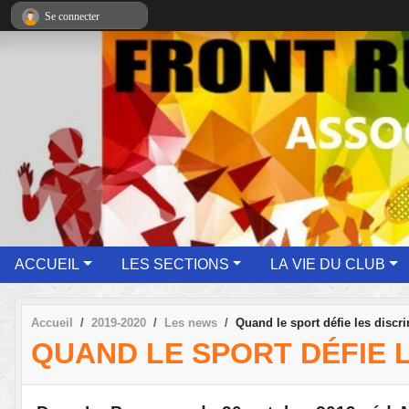
Panneau de gestion des cookies
Se connecter
ACCUEIL
LES SECTIONS
LA VIE DU CLUB
Accueil
2019-2020
Les news
Quand le sport défie les discr
QUAND LE SPORT DÉFIE 