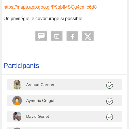
https://maps.app.goo.gl/P9qbfMSQg4cmic6d8
On privilégie le covoiturage si possible
Participants
Arnaud Carrion
Aymeric Cregut
David Genet