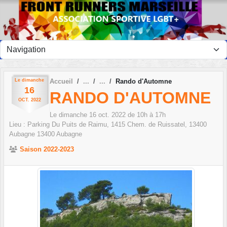
Panneau de gestion des cookies
Le
dimanche
Accueil
Rando d'Automne
16
RANDO D'AUTOMNE
OCT.
2022
Le
dimanche
16
oct.
2022
de 10h à 17h
Lieu :
Parking Du Puits de Raimu, 1415 Chem. de Ruissatel, 13400
Aubagne
13400
Aubagne
Saison 2022-2023