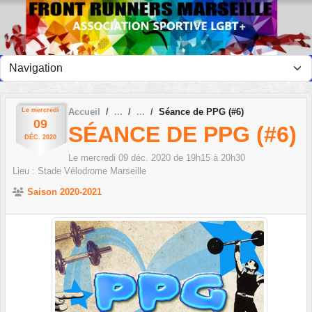
Panneau de gestion des cookies
Le
mercredi
Accueil
Séance de PPG (#6)
09
SÉANCE DE PPG (#6)
DÉC.
2020
Le
mercredi
09
déc.
2020
de 19h15 à 20h30
Lieu :
Stade Vélodrome
Marseille
Saison 2020-2021